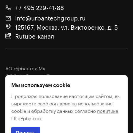
+7 495 229-41-88
info@urbantechgroup.ru
125167, Москва, ул. Викторенко, д. 5
Rutube-канал
АО «Урбантех-М»
ООО «Урбантех-ИТ»
Мы используем cookie
Политика обработки
персональных данных
Продолжая пользование настоящим сайтом, вы
выражаете своё
согласие
на использование
Согласие на обработку
cookie и обработку данных согласно
политике
персональных данных
ГК «Урбантех
2026
Принять