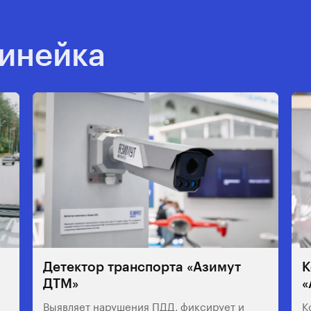
линейка
Детектор транспорта «Азимут
К
ДТМ»
«
Выявляет нарушения ПДД, фиксирует и
К