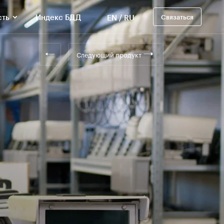
сть
Индекс БДД
EN
/
RU
Связаться
Следующий продукт