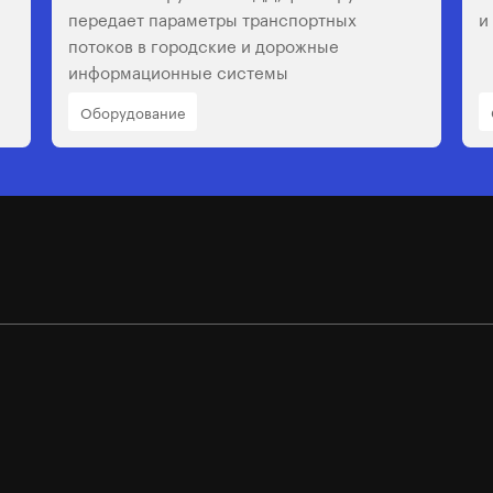
передает параметры транспортных
и
потоков в городские и дорожные
информационные системы
Оборудование