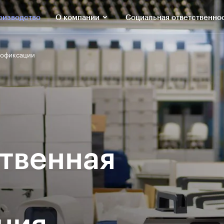
оизводство
О компании
Cоциальная ответственно
еофиксации
твенная
ния