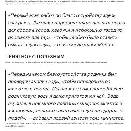
Московской областной Думы Владимир Шапкин, директор по продажам ГК «Урбантех» Александр Власов, представители администрации
городского округа, подрядных организаций и, конечно, горожане.
«Первый этап работ по благоустройству здесь
завершен. Жители попросили также сделать место
для сбора мусора, лавочки и небольшую твердую
площадку для тары, чтобы удобно было ставить
емкости для воды», – отметил Виталий Мосин.
ПРИЯТНОЕ С ПОЛЕЗНЫМ
Кстати, качество родниковой воды специально проверили перед ремонтом. Об этом тоже рассказал Виталий Мосин.
«Перед началом благоустройства родника был
проведен анализ воды, чтобы определить ее
качество и состав. Сегодня мы сами попробовали
родниковую воду и даже приготовили чай. Вода
вкусная, в ней много полезных микроэлементов и
минералов, положительно влияющих на здоровье
людей», — добавил первый заместитель министра.
Жители Балашихи «Вишняковский» любят. Во время голосования за объекты благоустройства на портале «Добродел» родник выбрали
около 13 тыс. человек.