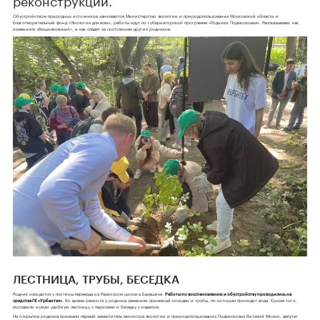
Обустройством природных источников занимаются Министерство экологии и природопользования Московской области и
благотворительный фонд «Экология для всех», работы идут по губернаторской программе «Родники Подмосковья». Рассказываем, как
изменился «Вишняковский», и как следят за состоянием других родников.
ЛЕСТНИЦА, ТРУБЫ, БЕСЕДКА
Родник находится у плотины-переезда на Разинском шоссе в Балашихе.
Работы по восстановлению и обустройству проводились на
средства ГК «Урбантех».
Во время ремонта у родника заменили приемный колодец и трубы, по которым проходит вода. Кроме того,
поставили новую удобную лестницу с перилами и беседку с навесом.
На открытие родника приехали первый заместитель министра экологии и природопользования Подмосковья Виталий Мосин, депутат