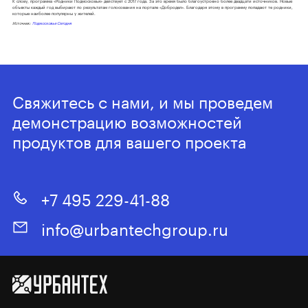
К слову, программа «Родники Подмосковья» действует с 2017 года. За это время было благоустроено более двадцати источников. Новые
объекты каждый год выбирают по результатам голосования на портале «Добродел». Благодаря этому в программу попадают те родники,
которые наиболее популярны у жителей.
Источник:
Подмосковье Сегодня
Свяжитесь с нами, и мы проведем
демонстрацию возможностей
продуктов для вашего проекта
+7 495 229-41-88
info@urbantechgroup.ru