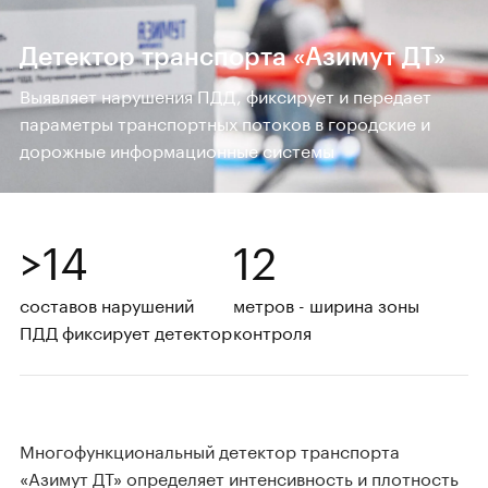
Детектор транспорта «Азимут ДТ»
Выявляет нарушения ПДД, фиксирует и передает
параметры транспортных потоков в городские и
дорожные информационные системы
>14
12
составов нарушений
метров - ширина зоны
ПДД фиксирует детектор
контроля
Многофункциональный детектор транспорта
«Азимут ДТ» определяет интенсивность и плотность