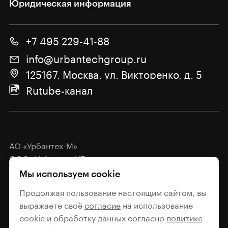
Юридическая информация
+7 495 229-41-88
info@urbantechgroup.ru
125167, Москва, ул. Викторенко, д. 5
Rutube-канал
АО «Урбантех-М»
ООО «Урбантех-ИТ»
Мы используем cookie
Политика обработки
персональных данных
Продолжая пользование настоящим сайтом, вы
выражаете своё
согласие
на использование
Согласие на обработку
cookie и обработку данных согласно
политике
персональных данных