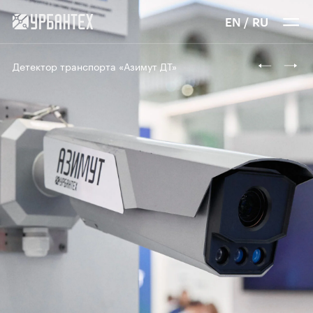
EN
/
RU
Детектор транспорта «Азимут ДТ»