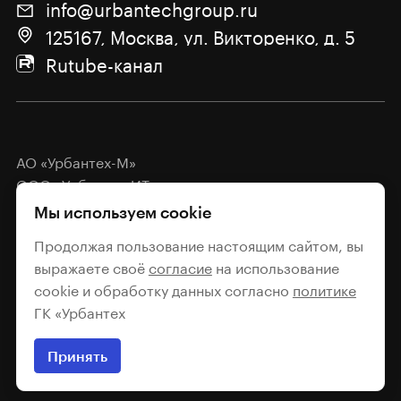
info@urbantechgroup.ru
125167, Москва, ул. Викторенко, д. 5
Rutube-канал
АО «Урбантех-М»
ООО «Урбантех-ИТ»
Мы используем cookie
Политика обработки
персональных данных
Продолжая пользование настоящим сайтом, вы
выражаете своё
согласие
на использование
Согласие на обработку
cookie и обработку данных согласно
политике
персональных данных
ГК «Урбантех
2026
Принять