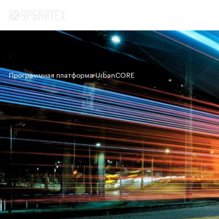
EN
/
RU
Программная платформа UrbanCORE